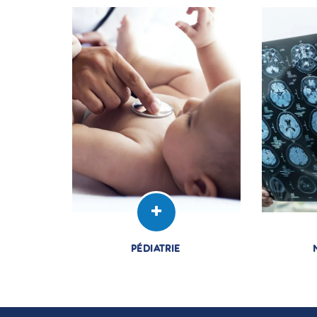
Sousse en Tunisie offre à ses
Sousse e
patients des soins personnalisés,
patients d
humains, innovants et de qualité.
humains, i
LIRE LA SUITE
L
PÉDIATRIE
Le service de
pédiatrie
de
Le serv
clinique El Yosr Internationale à
clinique 
Sousse en Tunisie offre à ses
Sousse e
patients des soins personnalisés,
patients d