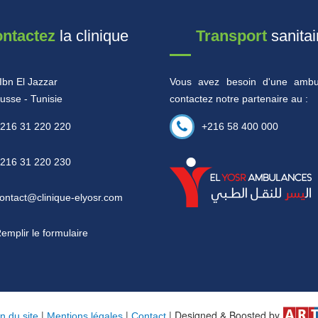
nnovants et de qualité.
ntactez
la clinique
Transport
sanitai
IRE LA SUITE
Ibn El Jazzar
Vous avez besoin d'une ambu
usse - Tunisie
contactez notre partenaire au :
216 31 220 220
+216 58 400 000
216 31 220 230
ontact@clinique-elyosr.com
emplir le formulaire
|
|
| Designed & Boosted by
n du site
Mentions légales
Contact