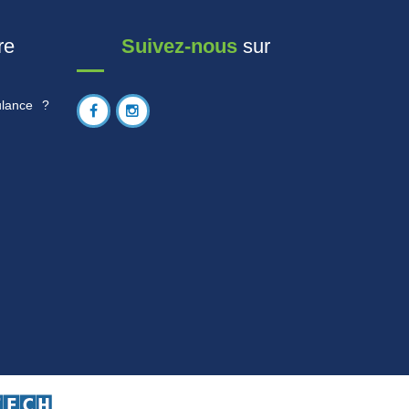
re
Suivez-nous
sur
lance ?