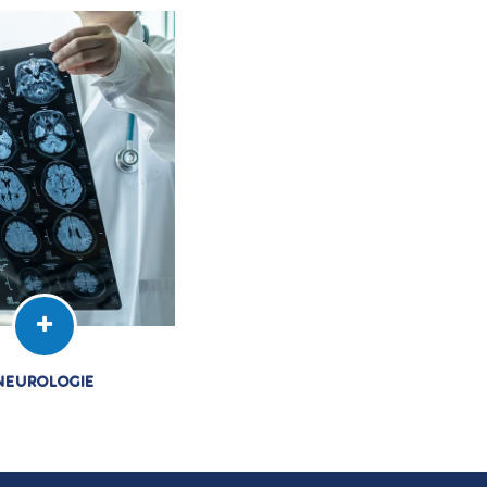
n Tunisie offre à ses
Sousse en Tunisie offre à ses
es soins personnalisés,
patients des soins personnalisés,
nnovants et de qualité.
humains, innovants et de qualité.
IRE LA SUITE
LIRE LA SUITE
NEUROLOGIE
ice de
neurologie
de
El Yosr Internationale à
n Tunisie offre à ses
es soins personnalisés,