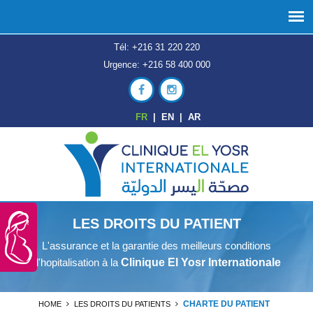
Tél: +216 31 220 220
Urgence: +216 58 400 000
FR
|
EN
|
AR
LES DROITS DU PATIENT
L'assurance et la garantie des meilleurs conditions
d'hopitalisation à la
Clinique El Yosr Internationale
CHARTE DU PATIENT
HOME
LES DROITS DU PATIENTS