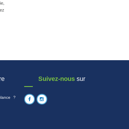
ie,
iez
re
Suivez-nous
sur
lance ?