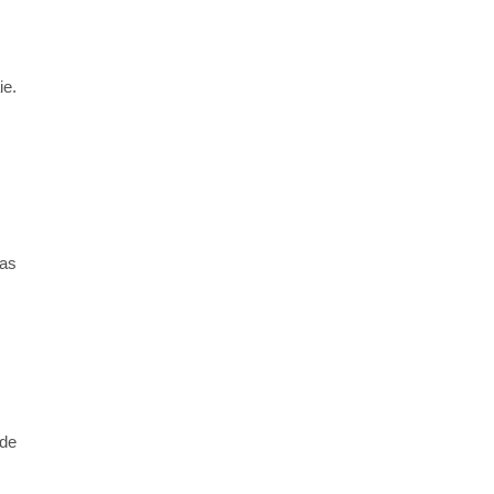
ie.
pas
 de