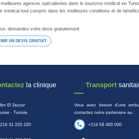
es meilleures agences spécialisées dans le tourisme médical en Tunis
ur médical tout compris dans les meilleures conditions et de bénéfic
écise, demandez votre devis gratuitement
NIR UN DEVIS GRATUIT
ntactez
la clinique
Transport
sanitai
Ibn El Jazzar
Vous avez besoin d'une ambu
usse - Tunisie
contactez notre partenaire au :
216 31 220 220
+216 58 400 000