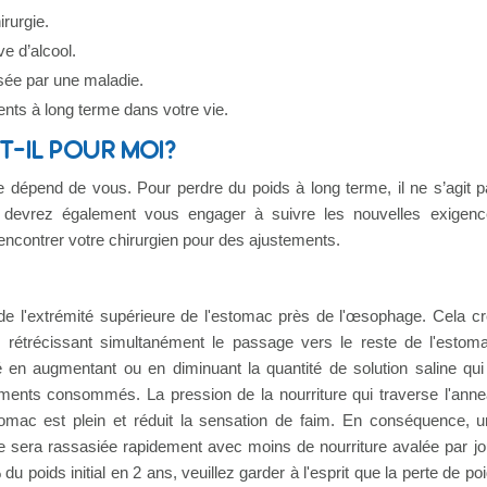
rurgie.
 d’alcool.
sée par une maladie.
ts à long terme dans votre vie.
T-IL POUR MOI?
e dépend de vous. Pour perdre du poids à long terme, il ne s’agit 
us devrez également vous engager à suivre les nouvelles exigen
 rencontrer votre chirurgien pour des ajustements.
 de l'extrémité supérieure de l'estomac près de l'œsophage. Cela c
 rétrécissant simultanément le passage vers le reste de l'estom
en augmentant ou en diminuant la quantité de solution saline qui
liments consommés. La pression de la nourriture qui traverse l'ann
omac est plein et réduit la sensation de faim. En conséquence, 
ue sera rassasiée rapidement avec moins de nourriture avalée par jo
u poids initial en 2 ans, veuillez garder à l'esprit que la perte de po