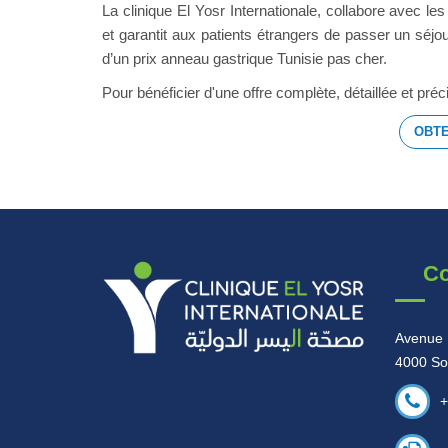
La clinique El Yosr Internationale, collabore avec l
et garantit aux patients étrangers de passer un séjo
d’un prix anneau gastrique Tunisie pas cher.
Pour bénéficier d'une offre complète, détaillée et pr
OBTE
Co
Avenue 
4000 So
+