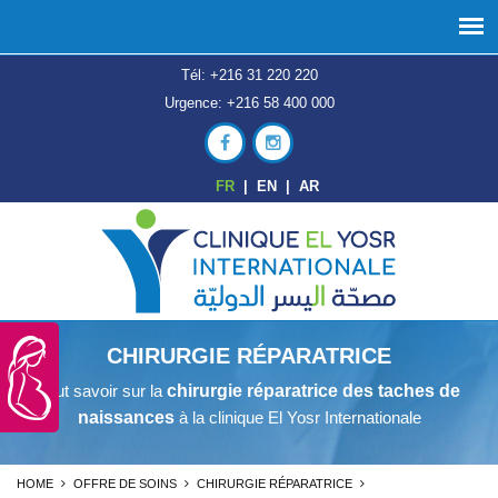
Tél: +216 31 220 220
Urgence: +216 58 400 000
FR
|
EN
|
AR
CHIRURGIE RÉPARATRICE
Tout savoir sur la
chirurgie réparatrice des taches de
naissances
à la clinique El Yosr Internationale
HOME
OFFRE DE SOINS
CHIRURGIE RÉPARATRICE