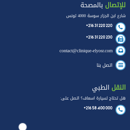
للإتصال
بالمصحة
شارع ابن الجزار سوسة 4000 تونس
+216 31 220 220
+216 31 220 230
contact@clinique-elyosr.com
اتصل بنا
النقل
الطبي
هل تحتاج لسيارة اسعاف؟ اتصل على:
+216 58 400 000